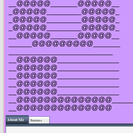
__@@@@@_______@@@@@__
_@@@@@_________@@@@@_
_@@@@@_________@@@@@_
_@@@@@_________@@@@@_
__@@@@@_______@@@@@__
______@@@@@@@@@_______
___________________________
__@@@@@@________________
__@@@@@@________________
__@@@@@@________________
__@@@@@@________________
__@@@@@@________________
__@@@@@@@@@@@@@@______
__@@@@@@@@@@@@@@
About Me
Statistics