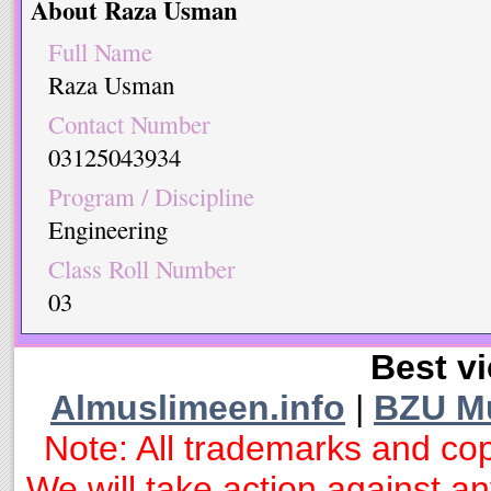
About Raza Usman
Full Name
Raza Usman
Contact Number
03125043934
Program / Discipline
Engineering
Class Roll Number
03
Best vi
Almuslimeen.info
|
BZU M
Note: All trademarks and cop
We will take action against any