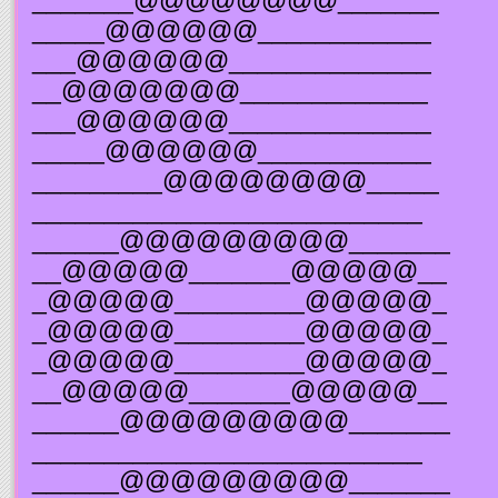
_______@@@@@@@@_______
_____@@@@@@____________
___@@@@@@______________
__@@@@@@@_____________
___@@@@@@______________
_____@@@@@@____________
_________@@@@@@@@_____
___________________________
______@@@@@@@@@_______
__@@@@@_______@@@@@__
_@@@@@_________@@@@@_
_@@@@@_________@@@@@_
_@@@@@_________@@@@@_
__@@@@@_______@@@@@__
______@@@@@@@@@_______
___________________________
______@@@@@@@@@_______