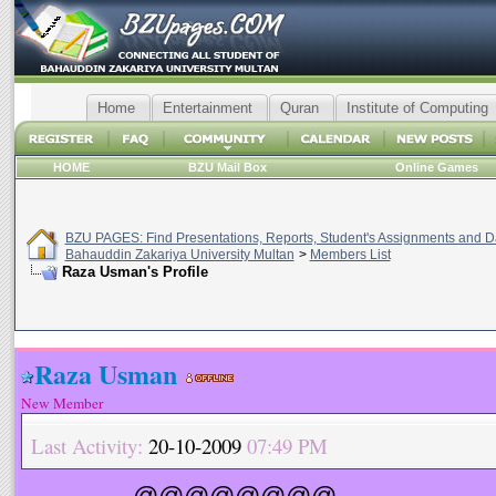
Home
Entertainment
Quran
Institute of Computing
HOME
BZU Mail Box
Online Games
BZU PAGES: Find Presentations, Reports, Student's Assignments and Da
Bahauddin Zakariya University Multan
>
Members List
Raza Usman's Profile
Raza Usman
New Member
Last Activity:
20-10-2009
07:49 PM