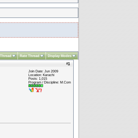
 Thread
Rate Thread
Display Modes
#
1
Join Date: Jun 2009
Location: Karachi
Posts: 1,015
Program / Discipline: M.Com