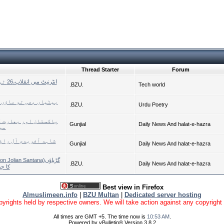
Thread Starter
Forum
.BZU.
Tech world
.BZU.
Urdu Poetry
پاکستان اور بھارت ک
Gunjial
Daily News And halat-e-hazra
می
شاہد آفریدی آل راؤ
Gunjial
Daily News And halat-e-hazra
olian Santana)گڑیاؤں
.BZU.
Daily News And halat-e-hazra
کا ج
Best view in Firefox
Almuslimeen.info
|
BZU Multan
|
Dedicated server hosting
yrights held by respective owners. We will take action against any copyright vio
All times are GMT +5. The time now is
10:53 AM
.
Powered by vBulletin® Version 3.8.2