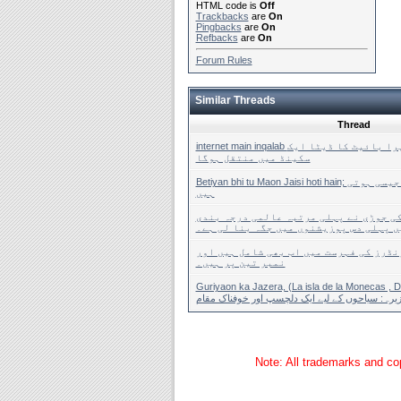
HTML code is
Off
Trackbacks
are
On
Pingbacks
are
On
Refbacks
are
On
Forum Rules
Similar Threads
Thread
internet main inqalab انٹرنیٹ میں انقلاب،26 ٹیرا بائیٹ کا ڈیٹا ایک
سکینڈ میں منتقل ہوگا
Betiyan bhi tu Maon Jaisi hoti hain; بیٹیاں بھی تو ماؤں جیسی ہوتی
ہیں
ی جوڑی نے پہلی مرتبہ عالمی درجہ بندی
ں پہلی دس پوزیشنوں میں جگہ بنا لی ہے۔
نڈرز کی فہرست میں اب بھی شامل ہیں اور
نمبر تین پر ہیں۔
Guriyaon ka Jazera, (La isla de la Monecas , Don J
زیرہ: سیاحوں کے لیے ایک دلچسپ اور خوفناک مقام
Note: All trademarks and cop