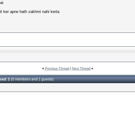
ai
it ker apne hath zakhmi nahi kerta
«
Previous Thread
|
Next Thread
»
read: 1
(0 members and 1 guests)