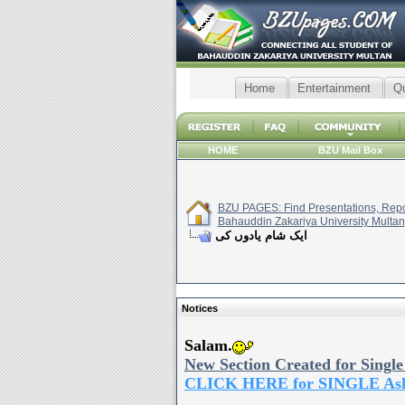
Home
Entertainment
Q
HOME
BZU Mail Box
BZU PAGES: Find Presentations, Repor
Bahauddin Zakariya University Multan
ایک شام یادوں کی
Notices
Salam.
New Section Created for Single
CLICK HERE for SINGLE As