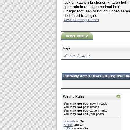
ladkian kaanch ki chorion ki tarah hoti h
qaim rahain to shaan badhati hain.
Or ager toot jaen to koi bhi unhen sama
dedicated to all girls
www.momnagull.com
Tags
کی
,
سام
,
ایک
,
یادوں
Currently Active Users Viewing This Th
Posting Rules
You
may not
post new threads
You
may not
post replies
You
may not
post attachments
You
may not
edit your posts
BB code
is
On
Smilies
are
On
[IMG]
code is
On