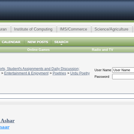
uran
Institute of Computing
IMS/Commerce
Science/Agriculture
Online Games
Radio and TV
ts, Student's Assignments and Daily Discussion;
User Name
>
Entertainment & Enjoyment
>
Poetries
>
Urdu Poetry
Password
 Ashar
haar