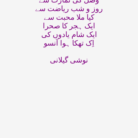
وصل کی تمازت سے
روز و شب ریاضت سے
کیا ملا محبت سے
ایک ہجر کا صحرا
ایک شام یادوں کی
اِک تھکا ہوا آنسو
نوشی گیلانی